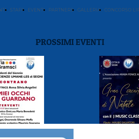
TI
STAFF
EVENTI
PARTNERS
GALLERIA
CONCORSO LI
PROSSIMI EVENTI